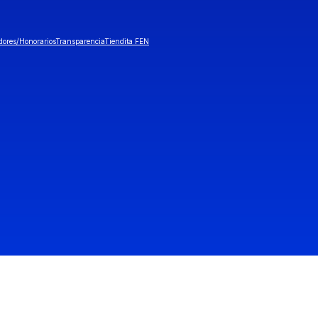
dores/Honorarios
Transparencia
Tiendita FEN