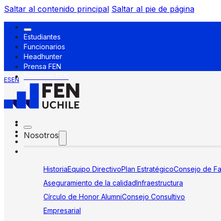
Saltar al contenido principal
Saltar al pie de página
Estudiantes
Funcionarios
Headhunter
Prensa FEN
Servicios FEN
ES
EN
Nosotros
Historia
Equipo Directivo
Plan Estratégico
Consejo de Fa
Aseguramiento de la calidad
Infraestructura
Círculo de Honor Alumni
Consejo Consultivo
Empresarial