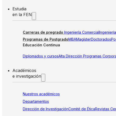
Estudia
en la FEN
Carreras de pregrado
Ingeniería Comercial
Ingenierí
Programas de Postgrado
MBA
Magíster
Doctorados
Pos
Educación Continua
Diplomados y cursos
Alta Dirección
Programas Corpora
Académicos
e investigación
Nuestros académicos
Departamentos
Dirección de Investigación
Comité de Ética
Revistas
Cen