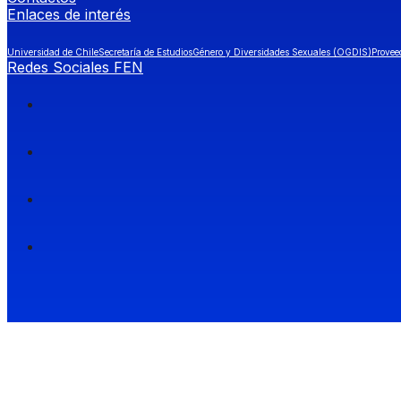
Enlaces de interés
Universidad de Chile
Secretaría de Estudios
Género y Diversidades Sexuales (OGDIS)
Provee
Redes Sociales FEN
Facultad de Economía y Negocios (FEN), Universidad de Chile.
Si quieres saber más información sobre carreras
entra a Admisión FEN