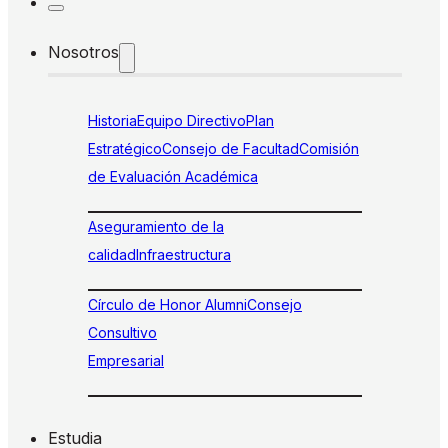
Nosotros
Historia
Equipo Directivo
Plan
Estratégico
Consejo de Facultad
Comisión
de Evaluación Académica
Aseguramiento de la
calidad
Infraestructura
Círculo de Honor Alumni
Consejo
Consultivo
Empresarial
Estudia