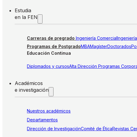
Estudia
en la FEN
Carreras de pregrado
Ingeniería Comercial
Ingenierí
Programas de Postgrado
MBA
Magíster
Doctorados
Pos
Educación Continua
Diplomados y cursos
Alta Dirección
Programas Corpora
Académicos
e investigación
Nuestros académicos
Departamentos
Dirección de Investigación
Comité de Ética
Revistas
Cen