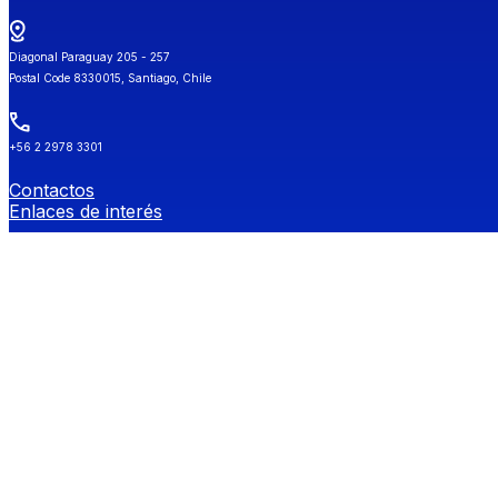
Diagonal Paraguay 205 - 257
Postal Code 8330015, Santiago, Chile
+56 2 2978 3301
Contactos
Enlaces de interés
Universidad de Chile
Secretaría de Estudios
Género y Diversidades Sexuales (OGDIS)
Provee
Redes Sociales FEN