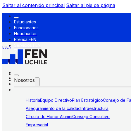
Saltar al contenido principal
Saltar al pie de página
Estudiantes
Funcionarios
Headhunter
Prensa FEN
Servicios FEN
ES
EN
Nosotros
Historia
Equipo Directivo
Plan Estratégico
Consejo de Fa
Aseguramiento de la calidad
Infraestructura
Círculo de Honor Alumni
Consejo Consultivo
Empresarial