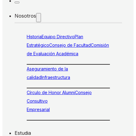
Nosotros
Historia
Equipo Directivo
Plan
Estratégico
Consejo de Facultad
Comisión
de Evaluación Académica
Aseguramiento de la
calidad
Infraestructura
Círculo de Honor Alumni
Consejo
Consultivo
Empresarial
Estudia