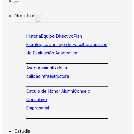
Nosotros
Historia
Equipo Directivo
Plan
Estratégico
Consejo de Facultad
Comisión
de Evaluación Académica
Aseguramiento de la
calidad
Infraestructura
Círculo de Honor Alumni
Consejo
Consultivo
Empresarial
Estudia