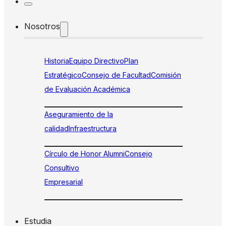
Nosotros
Historia
Equipo Directivo
Plan
Estratégico
Consejo de Facultad
Comisión
de Evaluación Académica
Aseguramiento de la
calidad
Infraestructura
Círculo de Honor Alumni
Consejo
Consultivo
Empresarial
Estudia