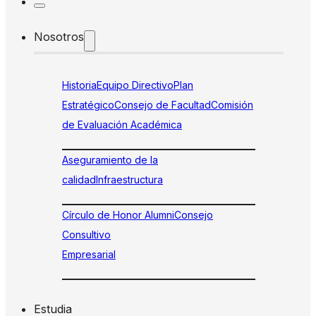
Nosotros
Historia
Equipo Directivo
Plan
Estratégico
Consejo de Facultad
Comisión
de Evaluación Académica
Aseguramiento de la
calidad
Infraestructura
Círculo de Honor Alumni
Consejo
Consultivo
Empresarial
Estudia