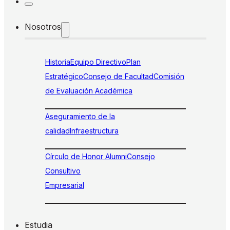
Nosotros
Historia
Equipo Directivo
Plan
Estratégico
Consejo de Facultad
Comisión
de Evaluación Académica
Aseguramiento de la
calidad
Infraestructura
Círculo de Honor Alumni
Consejo
Consultivo
Empresarial
Estudia