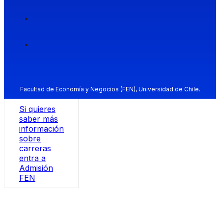
Facultad de Economía y Negocios (FEN), Universidad de Chile.
Si quieres
saber más
información
sobre
carreras
entra a
Admisión
FEN