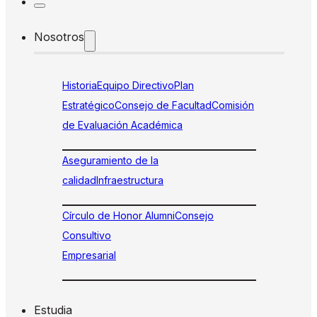
Nosotros
Historia
Equipo Directivo
Plan
Estratégico
Consejo de Facultad
Comisión
de Evaluación Académica
Aseguramiento de la
calidad
Infraestructura
Círculo de Honor Alumni
Consejo
Consultivo
Empresarial
Estudia