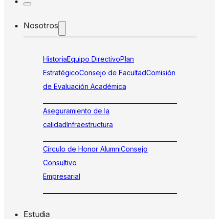
Nosotros
Historia
Equipo Directivo
Plan
Estratégico
Consejo de Facultad
Comisión
de Evaluación Académica
Aseguramiento de la
calidad
Infraestructura
Círculo de Honor Alumni
Consejo
Consultivo
Empresarial
Estudia