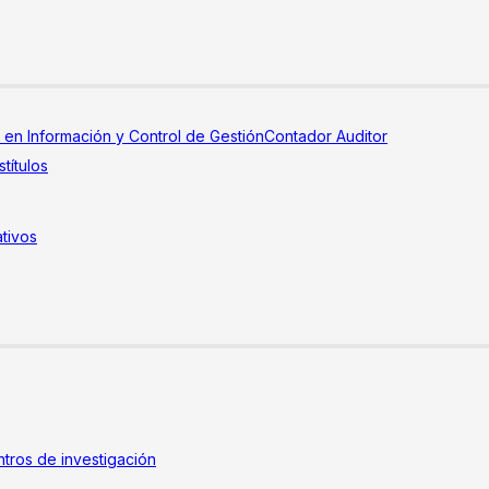
a en Información y Control de Gestión
Contador Auditor
títulos
tivos
tros de investigación