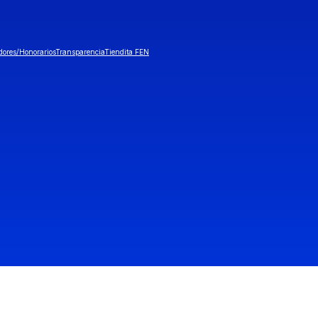
dores/Honorarios
Transparencia
Tiendita FEN