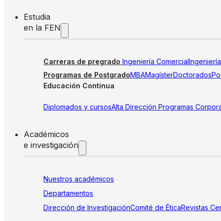
Estudia
en la FEN
Carreras de pregrado
Ingeniería Comercial
Ingenierí
Programas de Postgrado
MBA
Magíster
Doctorados
Pos
Educación Continua
Diplomados y cursos
Alta Dirección
Programas Corpora
Académicos
e investigación
Nuestros académicos
Departamentos
Dirección de Investigación
Comité de Ética
Revistas
Cen