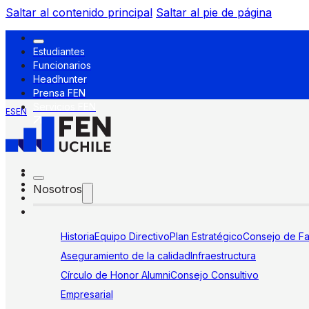
Saltar al contenido principal
Saltar al pie de página
Estudiantes
Funcionarios
Headhunter
Prensa FEN
Servicios FEN
ES
EN
Nosotros
Historia
Equipo Directivo
Plan Estratégico
Consejo de Fa
Aseguramiento de la calidad
Infraestructura
Círculo de Honor Alumni
Consejo Consultivo
Empresarial