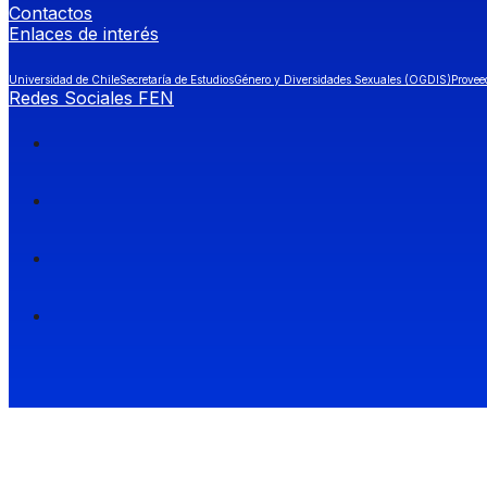
Contactos
Enlaces de interés
Universidad de Chile
Secretaría de Estudios
Género y Diversidades Sexuales (OGDIS)
Provee
Redes Sociales FEN
Facultad de Economía y Negocios (FEN), Universidad de Chile.
Si quieres saber más información sobre carreras
entra a Admisión FEN