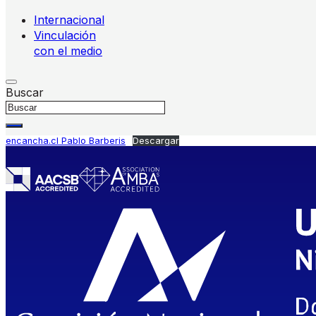
Internacional
Vinculación
con el medio
Buscar
encancha.cl Pablo Barberis
Descargar