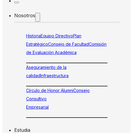
Nosotros
Historia
Equipo Directivo
Plan
Estratégico
Consejo de Facultad
Comisión
de Evaluación Académica
Aseguramiento de la
calidad
Infraestructura
Círculo de Honor Alumni
Consejo
Consultivo
Empresarial
Estudia