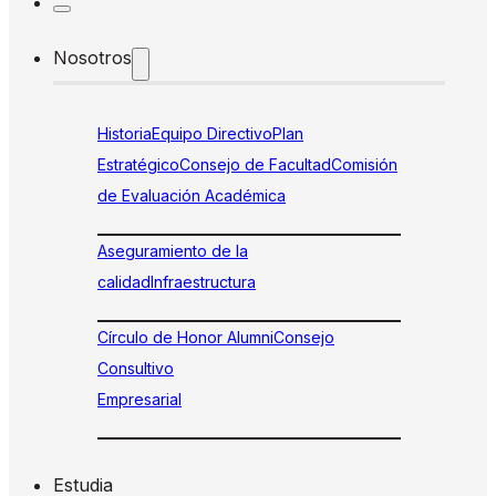
Nosotros
Historia
Equipo Directivo
Plan
Estratégico
Consejo de Facultad
Comisión
de Evaluación Académica
Aseguramiento de la
calidad
Infraestructura
Círculo de Honor Alumni
Consejo
Consultivo
Empresarial
Estudia