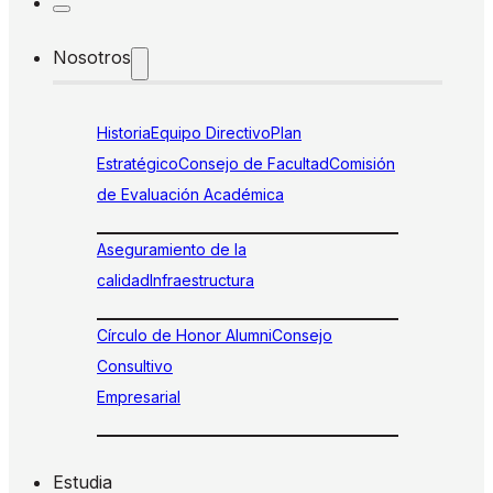
Nosotros
Historia
Equipo Directivo
Plan
Estratégico
Consejo de Facultad
Comisión
de Evaluación Académica
Aseguramiento de la
calidad
Infraestructura
Círculo de Honor Alumni
Consejo
Consultivo
Empresarial
Estudia