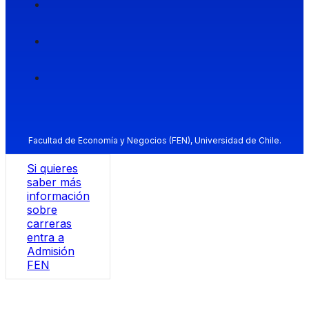
Facultad de Economía y Negocios (FEN), Universidad de Chile.
Si quieres
saber más
información
sobre
carreras
entra a
Admisión
FEN