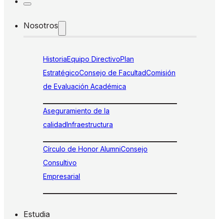
Nosotros
Historia
Equipo Directivo
Plan
Estratégico
Consejo de Facultad
Comisión
de Evaluación Académica
Aseguramiento de la
calidad
Infraestructura
Círculo de Honor Alumni
Consejo
Consultivo
Empresarial
Estudia