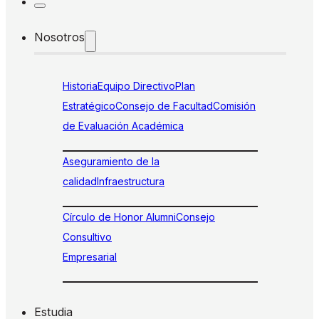
Nosotros
Historia
Equipo Directivo
Plan
Estratégico
Consejo de Facultad
Comisión
de Evaluación Académica
Aseguramiento de la
calidad
Infraestructura
Círculo de Honor Alumni
Consejo
Consultivo
Empresarial
Estudia