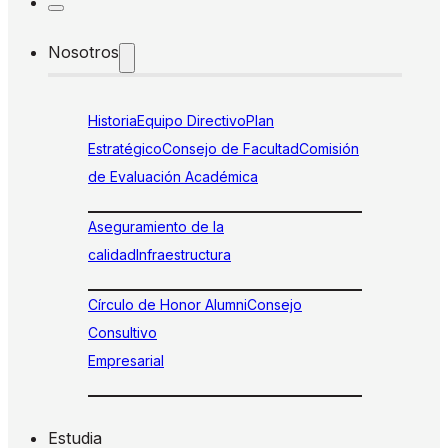
Nosotros
Historia
Equipo Directivo
Plan
Estratégico
Consejo de Facultad
Comisión
de Evaluación Académica
Aseguramiento de la
calidad
Infraestructura
Círculo de Honor Alumni
Consejo
Consultivo
Empresarial
Estudia