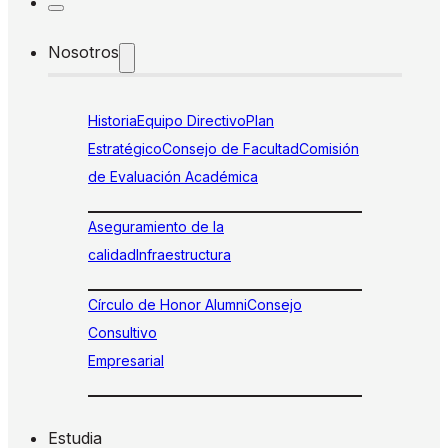
Nosotros
Historia
Equipo Directivo
Plan
Estratégico
Consejo de Facultad
Comisión
de Evaluación Académica
Aseguramiento de la
calidad
Infraestructura
Círculo de Honor Alumni
Consejo
Consultivo
Empresarial
Estudia