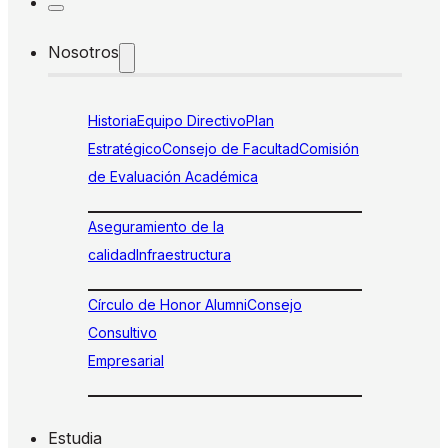
Nosotros
Historia
Equipo Directivo
Plan
Estratégico
Consejo de Facultad
Comisión
de Evaluación Académica
Aseguramiento de la
calidad
Infraestructura
Círculo de Honor Alumni
Consejo
Consultivo
Empresarial
Estudia