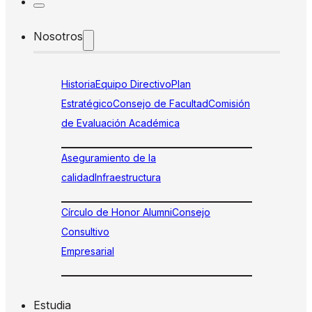
Nosotros
Historia
Equipo Directivo
Plan
Estratégico
Consejo de Facultad
Comisión
de Evaluación Académica
Aseguramiento de la
calidad
Infraestructura
Círculo de Honor Alumni
Consejo
Consultivo
Empresarial
Estudia