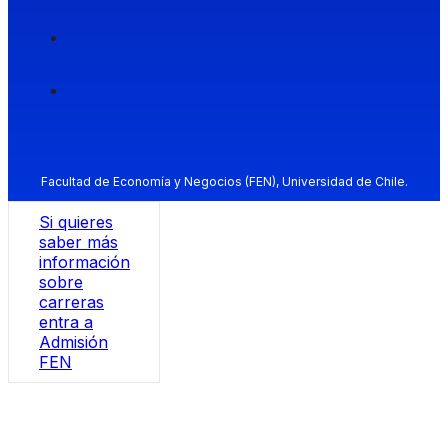
Facultad de Economía y Negocios (FEN), Universidad de Chile.
Si quieres
saber más
información
sobre
carreras
entra a
Admisión
FEN