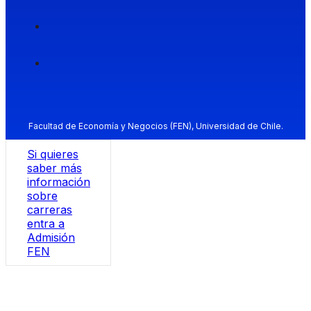
Facultad de Economía y Negocios (FEN), Universidad de Chile.
Si quieres
saber más
información
sobre
carreras
entra a
Admisión
FEN