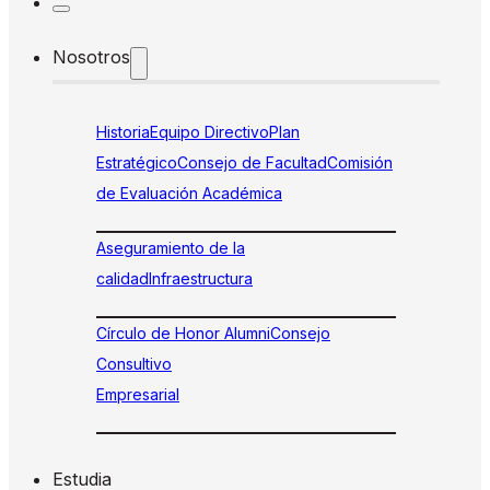
Nosotros
Historia
Equipo Directivo
Plan
Estratégico
Consejo de Facultad
Comisión
de Evaluación Académica
Aseguramiento de la
calidad
Infraestructura
Círculo de Honor Alumni
Consejo
Consultivo
Empresarial
Estudia