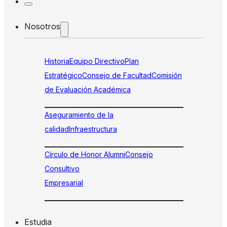
Nosotros
Historia
Equipo Directivo
Plan
Estratégico
Consejo de Facultad
Comisión
de Evaluación Académica
Aseguramiento de la
calidad
Infraestructura
Círculo de Honor Alumni
Consejo
Consultivo
Empresarial
Estudia