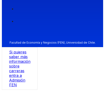
Facultad de Economía y Negocios (FEN), Universidad de Chile.
Si quieres
saber más
información
sobre
carreras
entra a
Admisión
FEN