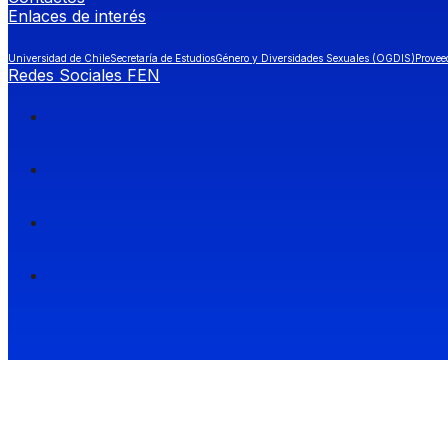
Enlaces de interés
Universidad de Chile
Secretaría de Estudios
Género y Diversidades Sexuales (OGDIS)
Provee
Redes Sociales FEN
Facultad de Economía y Negocios (FEN), Universidad de Chile.
Si quieres saber más información sobre carreras
entra a Admisión FEN