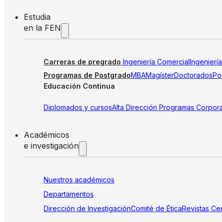
Estudia
en la FEN
Carreras de pregrado
Ingeniería Comercial
Ingenierí
Programas de Postgrado
MBA
Magíster
Doctorados
Pos
Educación Continua
Diplomados y cursos
Alta Dirección
Programas Corpora
Académicos
e investigación
Nuestros académicos
Departamentos
Dirección de Investigación
Comité de Ética
Revistas
Cen