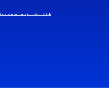
dores/Honorarios
Transparencia
Tiendita FEN