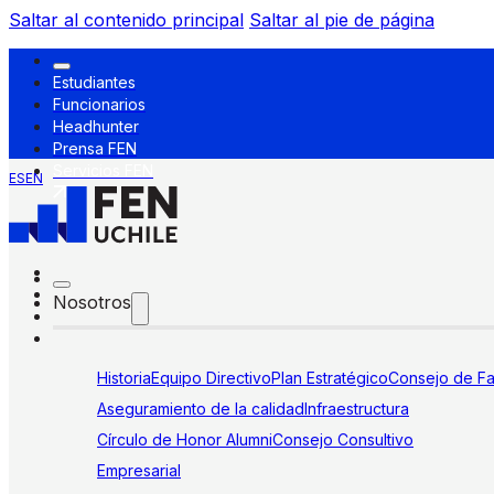
Saltar al contenido principal
Saltar al pie de página
Estudiantes
Funcionarios
Headhunter
Prensa FEN
Servicios FEN
ES
EN
Nosotros
Historia
Equipo Directivo
Plan Estratégico
Consejo de Fa
Aseguramiento de la calidad
Infraestructura
Círculo de Honor Alumni
Consejo Consultivo
Empresarial