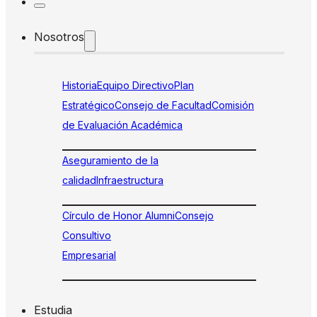
Nosotros
Historia
Equipo Directivo
Plan
Estratégico
Consejo de Facultad
Comisión
de Evaluación Académica
Aseguramiento de la
calidad
Infraestructura
Círculo de Honor Alumni
Consejo
Consultivo
Empresarial
Estudia