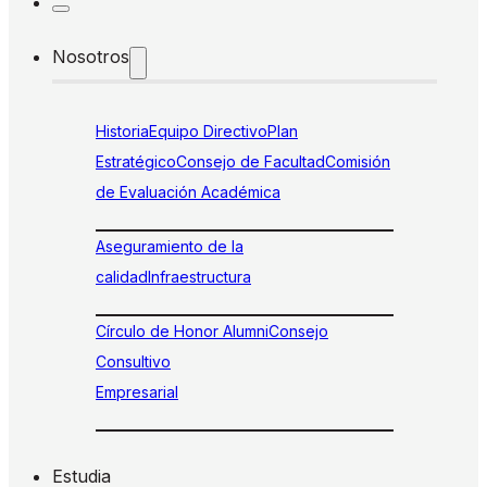
Nosotros
Historia
Equipo Directivo
Plan
Estratégico
Consejo de Facultad
Comisión
de Evaluación Académica
Aseguramiento de la
calidad
Infraestructura
Círculo de Honor Alumni
Consejo
Consultivo
Empresarial
Estudia