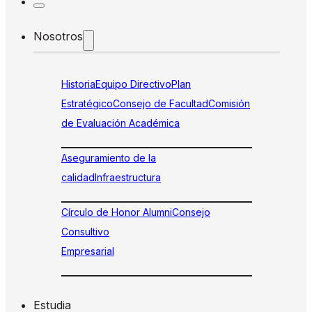
Nosotros
Historia
Equipo Directivo
Plan
Estratégico
Consejo de Facultad
Comisión
de Evaluación Académica
Aseguramiento de la
calidad
Infraestructura
Círculo de Honor Alumni
Consejo
Consultivo
Empresarial
Estudia