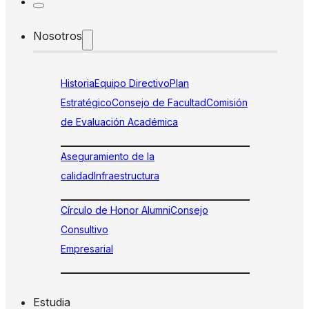
Nosotros
Historia
Equipo Directivo
Plan
Estratégico
Consejo de Facultad
Comisión
de Evaluación Académica
Aseguramiento de la
calidad
Infraestructura
Círculo de Honor Alumni
Consejo
Consultivo
Empresarial
Estudia