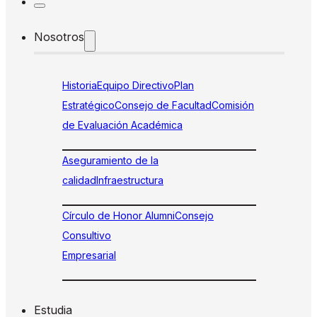
Nosotros
Historia
Equipo Directivo
Plan
Estratégico
Consejo de Facultad
Comisión
de Evaluación Académica
Aseguramiento de la
calidad
Infraestructura
Círculo de Honor Alumni
Consejo
Consultivo
Empresarial
Estudia