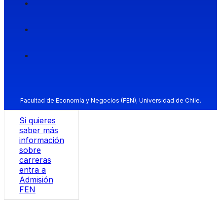
Facultad de Economía y Negocios (FEN), Universidad de Chile.
Si quieres
saber más
información
sobre
carreras
entra a
Admisión
FEN