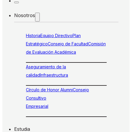
Nosotros
Historia
Equipo Directivo
Plan
Estratégico
Consejo de Facultad
Comisión
de Evaluación Académica
Aseguramiento de la
calidad
Infraestructura
Círculo de Honor Alumni
Consejo
Consultivo
Empresarial
Estudia