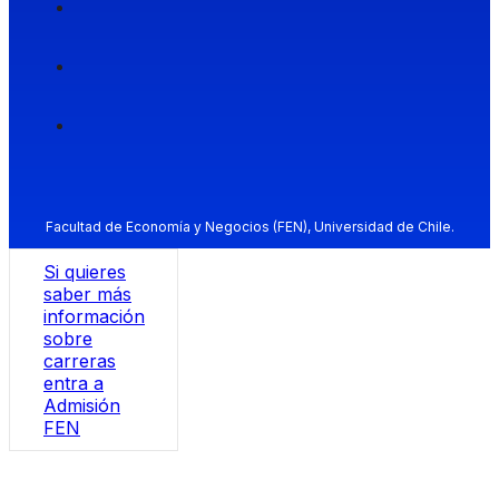
Facultad de Economía y Negocios (FEN), Universidad de Chile.
Si quieres
saber más
información
sobre
carreras
entra a
Admisión
FEN