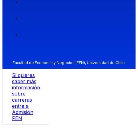
Facultad de Economía y Negocios (FEN), Universidad de Chile.
Si quieres
saber más
información
sobre
carreras
entra a
Admisión
FEN