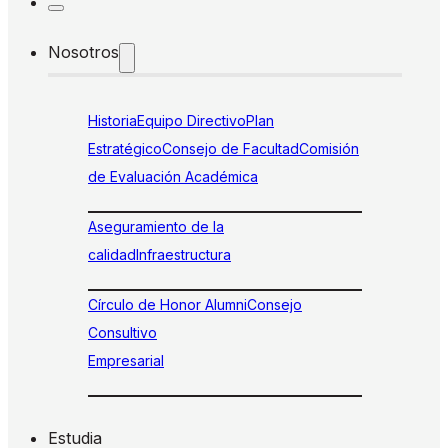
Nosotros
Historia
Equipo Directivo
Plan
Estratégico
Consejo de Facultad
Comisión
de Evaluación Académica
Aseguramiento de la
calidad
Infraestructura
Círculo de Honor Alumni
Consejo
Consultivo
Empresarial
Estudia