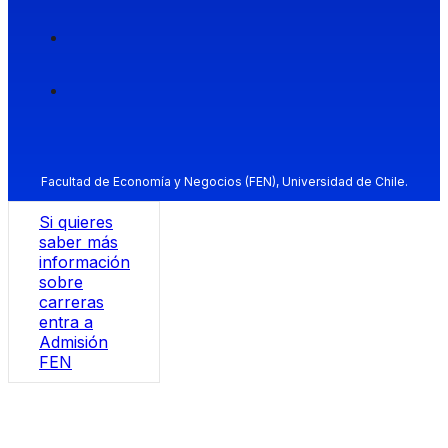
Facultad de Economía y Negocios (FEN), Universidad de Chile.
Si quieres
saber más
información
sobre
carreras
entra a
Admisión
FEN