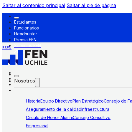
Saltar al contenido principal
Saltar al pie de página
Estudiantes
Funcionarios
Headhunter
Prensa FEN
Servicios FEN
ES
EN
Nosotros
Historia
Equipo Directivo
Plan Estratégico
Consejo de Fa
Aseguramiento de la calidad
Infraestructura
Círculo de Honor Alumni
Consejo Consultivo
Empresarial