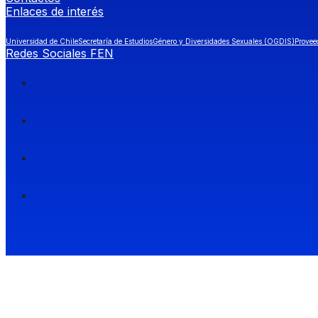
Enlaces de interés
Universidad de Chile
Secretaría de Estudios
Género y Diversidades Sexuales (OGDIS)
Provee
Redes Sociales FEN
Facultad de Economía y Negocios (FEN), Universidad de Chile.
Si quieres saber más información sobre carreras
entra a Admisión FEN