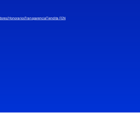
dores/Honorarios
Transparencia
Tiendita FEN