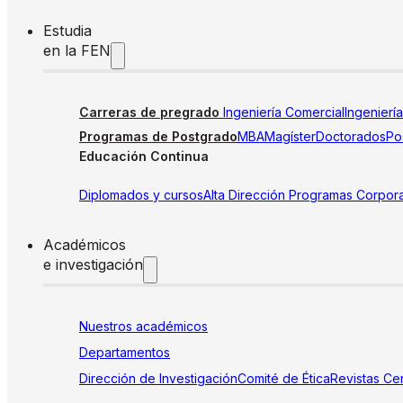
Estudia
en la FEN
Carreras de pregrado
Ingeniería Comercial
Ingenierí
Programas de Postgrado
MBA
Magíster
Doctorados
Pos
Educación Continua
Diplomados y cursos
Alta Dirección
Programas Corpora
Académicos
e investigación
Nuestros académicos
Departamentos
Dirección de Investigación
Comité de Ética
Revistas
Cen