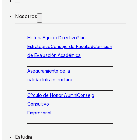
Nosotros
Historia
Equipo Directivo
Plan
Estratégico
Consejo de Facultad
Comisión
de Evaluación Académica
Aseguramiento de la
calidad
Infraestructura
Círculo de Honor Alumni
Consejo
Consultivo
Empresarial
Estudia