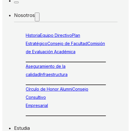
Nosotros
Historia
Equipo Directivo
Plan
Estratégico
Consejo de Facultad
Comisión
de Evaluación Académica
Aseguramiento de la
calidad
Infraestructura
Círculo de Honor Alumni
Consejo
Consultivo
Empresarial
Estudia