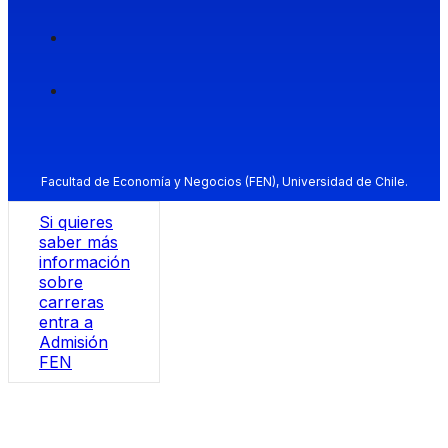
Facultad de Economía y Negocios (FEN), Universidad de Chile.
Si quieres
saber más
información
sobre
carreras
entra a
Admisión
FEN