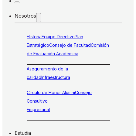
Nosotros
Historia
Equipo Directivo
Plan
Estratégico
Consejo de Facultad
Comisión
de Evaluación Académica
Aseguramiento de la
calidad
Infraestructura
Círculo de Honor Alumni
Consejo
Consultivo
Empresarial
Estudia