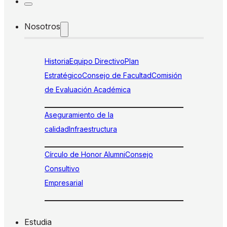
Nosotros
Historia
Equipo Directivo
Plan
Estratégico
Consejo de Facultad
Comisión
de Evaluación Académica
Aseguramiento de la
calidad
Infraestructura
Círculo de Honor Alumni
Consejo
Consultivo
Empresarial
Estudia