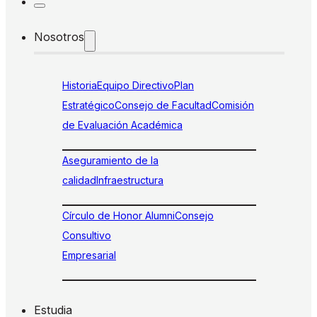
Nosotros
Historia
Equipo Directivo
Plan
Estratégico
Consejo de Facultad
Comisión
de Evaluación Académica
Aseguramiento de la
calidad
Infraestructura
Círculo de Honor Alumni
Consejo
Consultivo
Empresarial
Estudia