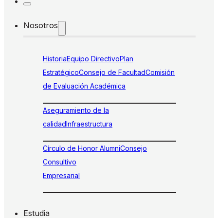
Nosotros
Historia
Equipo Directivo
Plan
Estratégico
Consejo de Facultad
Comisión
de Evaluación Académica
Aseguramiento de la
calidad
Infraestructura
Círculo de Honor Alumni
Consejo
Consultivo
Empresarial
Estudia