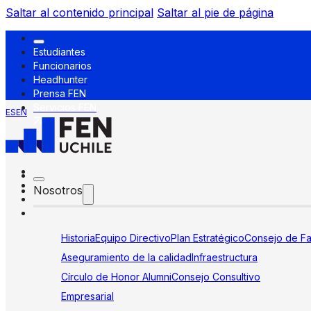
Saltar al contenido principal
Saltar al pie de página
Estudiantes
Funcionarios
Headhunter
Prensa FEN
Servicios FEN
ES
EN
Nosotros
Historia
Equipo Directivo
Plan Estratégico
Consejo de Fa
Aseguramiento de la calidad
Infraestructura
Círculo de Honor Alumni
Consejo Consultivo
Empresarial