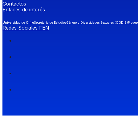
Contactos
Enlaces de interés
Universidad de Chile
Secretaría de Estudios
Género y Diversidades Sexuales (OGDIS)
Provee
Redes Sociales FEN
Facultad de Economía y Negocios (FEN), Universidad de Chile.
Si quieres saber más información sobre carreras
entra a Admisión FEN