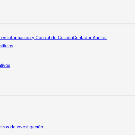
a en Información y Control de Gestión
Contador Auditor
títulos
tivos
tros de investigación