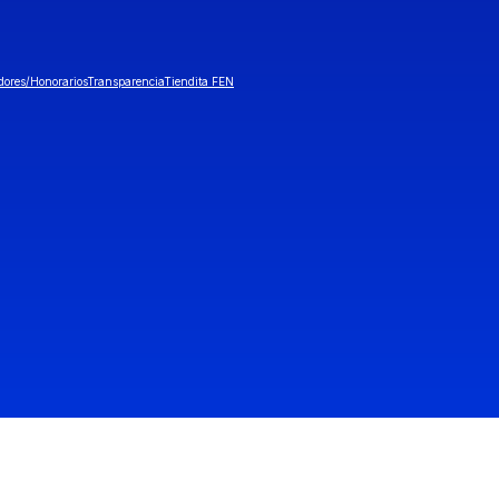
dores/Honorarios
Transparencia
Tiendita FEN