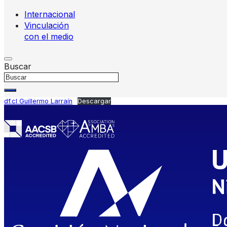
Internacional
Vinculación
con el medio
Buscar
df.cl Guillermo Larraín
Descargar