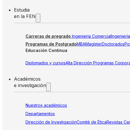
Estudia
en la FEN
Carreras de pregrado
Ingeniería Comercial
Ingenierí
Programas de Postgrado
MBA
Magíster
Doctorados
Pos
Educación Continua
Diplomados y cursos
Alta Dirección
Programas Corpora
Académicos
e investigación
Nuestros académicos
Departamentos
Dirección de Investigación
Comité de Ética
Revistas
Cen