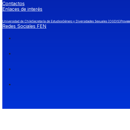
Contactos
Enlaces de interés
Universidad de Chile
Secretaría de Estudios
Género y Diversidades Sexuales (OGDIS)
Provee
Redes Sociales FEN
Facultad de Economía y Negocios (FEN), Universidad de Chile.
Si quieres saber más información sobre carreras
entra a Admisión FEN