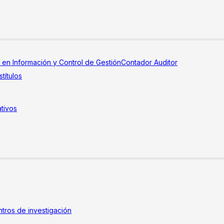
a en Información y Control de Gestión
Contador Auditor
títulos
tivos
tros de investigación