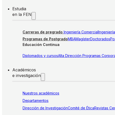
Estudia
en la FEN
Carreras de pregrado
Ingeniería Comercial
Ingenierí
Programas de Postgrado
MBA
Magíster
Doctorados
Pos
Educación Continua
Diplomados y cursos
Alta Dirección
Programas Corpora
Académicos
e investigación
Nuestros académicos
Departamentos
Dirección de Investigación
Comité de Ética
Revistas
Cen