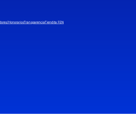
dores/Honorarios
Transparencia
Tiendita FEN