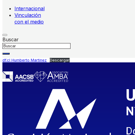
Internacional
Vinculación
con el medio
Buscar
df.cl Humberto Martinez
Descargar