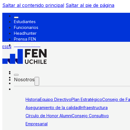
Saltar al contenido principal
Saltar al pie de página
Estudiantes
Funcionarios
Headhunter
Prensa FEN
Servicios FEN
ES
EN
Nosotros
Historia
Equipo Directivo
Plan Estratégico
Consejo de Fa
Aseguramiento de la calidad
Infraestructura
Círculo de Honor Alumni
Consejo Consultivo
Empresarial