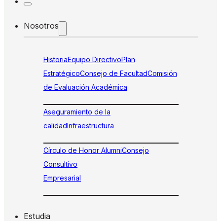
Nosotros
Historia
Equipo Directivo
Plan
Estratégico
Consejo de Facultad
Comisión
de Evaluación Académica
Aseguramiento de la
calidad
Infraestructura
Círculo de Honor Alumni
Consejo
Consultivo
Empresarial
Estudia