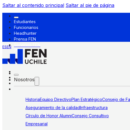
Saltar al contenido principal
Saltar al pie de página
Estudiantes
Funcionarios
Headhunter
Prensa FEN
Servicios FEN
ES
EN
Nosotros
Historia
Equipo Directivo
Plan Estratégico
Consejo de Fa
Aseguramiento de la calidad
Infraestructura
Círculo de Honor Alumni
Consejo Consultivo
Empresarial