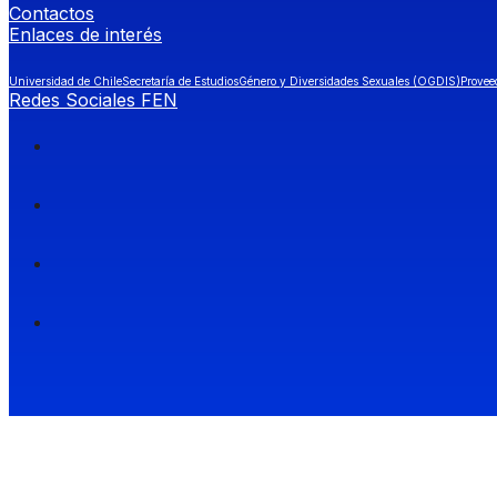
Contactos
Enlaces de interés
Universidad de Chile
Secretaría de Estudios
Género y Diversidades Sexuales (OGDIS)
Provee
Redes Sociales FEN
Facultad de Economía y Negocios (FEN), Universidad de Chile.
Si quieres saber más información sobre carreras
entra a Admisión FEN