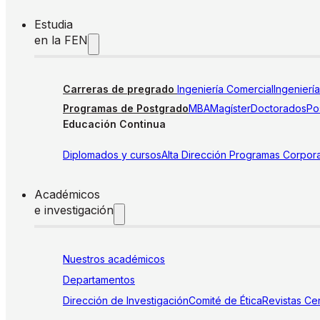
Estudia
en la FEN
Carreras de pregrado
Ingeniería Comercial
Ingenierí
Programas de Postgrado
MBA
Magíster
Doctorados
Pos
Educación Continua
Diplomados y cursos
Alta Dirección
Programas Corpora
Académicos
e investigación
Nuestros académicos
Departamentos
Dirección de Investigación
Comité de Ética
Revistas
Cen