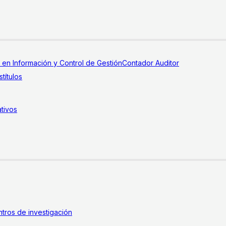
a en Información y Control de Gestión
Contador Auditor
títulos
tivos
tros de investigación