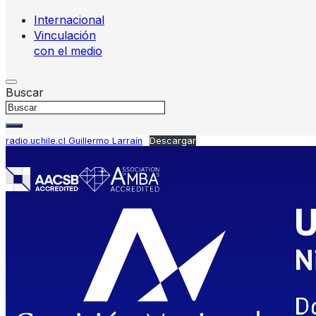
Internacional
Vinculación
con el medio
Buscar
radio.uchile.cl Guillermo Larraín
Descargar