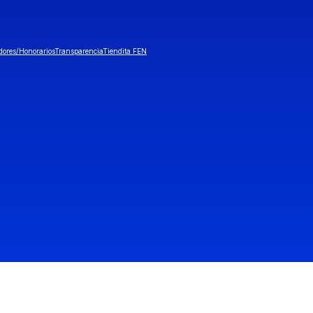
dores/Honorarios
Transparencia
Tiendita FEN