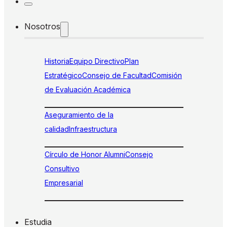
Nosotros
Historia
Equipo Directivo
Plan
Estratégico
Consejo de Facultad
Comisión
de Evaluación Académica
Aseguramiento de la
calidad
Infraestructura
Círculo de Honor Alumni
Consejo
Consultivo
Empresarial
Estudia