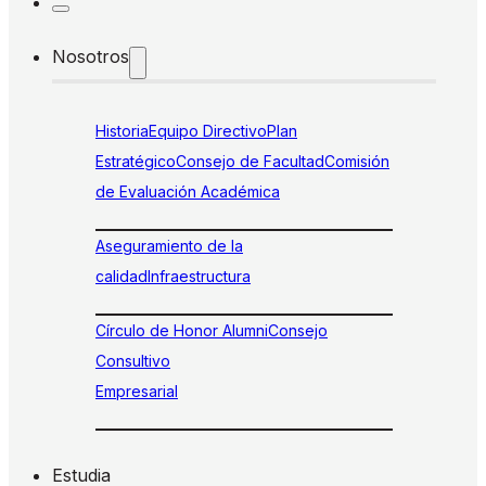
Nosotros
Historia
Equipo Directivo
Plan
Estratégico
Consejo de Facultad
Comisión
de Evaluación Académica
Aseguramiento de la
calidad
Infraestructura
Círculo de Honor Alumni
Consejo
Consultivo
Empresarial
Estudia