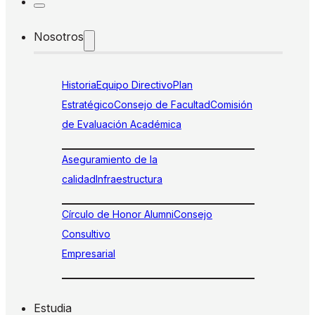
Nosotros
Historia
Equipo Directivo
Plan
Estratégico
Consejo de Facultad
Comisión
de Evaluación Académica
Aseguramiento de la
calidad
Infraestructura
Círculo de Honor Alumni
Consejo
Consultivo
Empresarial
Estudia