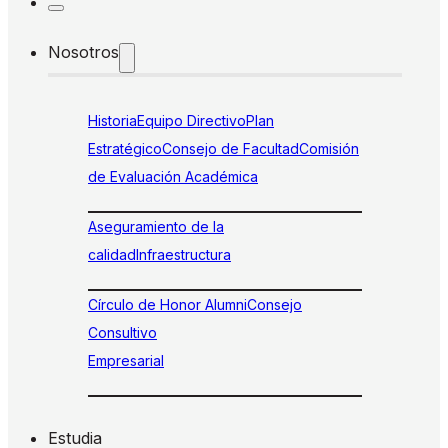
Nosotros
Historia
Equipo Directivo
Plan
Estratégico
Consejo de Facultad
Comisión
de Evaluación Académica
Aseguramiento de la
calidad
Infraestructura
Círculo de Honor Alumni
Consejo
Consultivo
Empresarial
Estudia