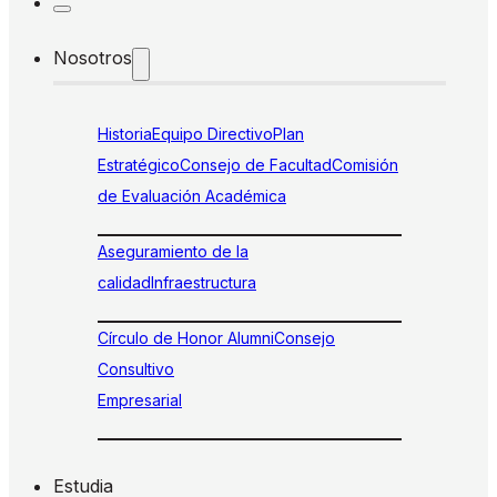
Nosotros
Historia
Equipo Directivo
Plan
Estratégico
Consejo de Facultad
Comisión
de Evaluación Académica
Aseguramiento de la
calidad
Infraestructura
Círculo de Honor Alumni
Consejo
Consultivo
Empresarial
Estudia