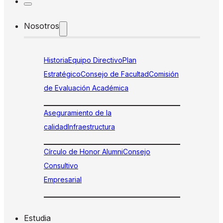
Nosotros
Historia
Equipo Directivo
Plan
Estratégico
Consejo de Facultad
Comisión
de Evaluación Académica
Aseguramiento de la
calidad
Infraestructura
Círculo de Honor Alumni
Consejo
Consultivo
Empresarial
Estudia