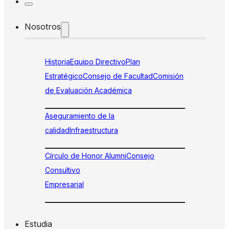
Nosotros
Historia
Equipo Directivo
Plan
Estratégico
Consejo de Facultad
Comisión
de Evaluación Académica
Aseguramiento de la
calidad
Infraestructura
Círculo de Honor Alumni
Consejo
Consultivo
Empresarial
Estudia