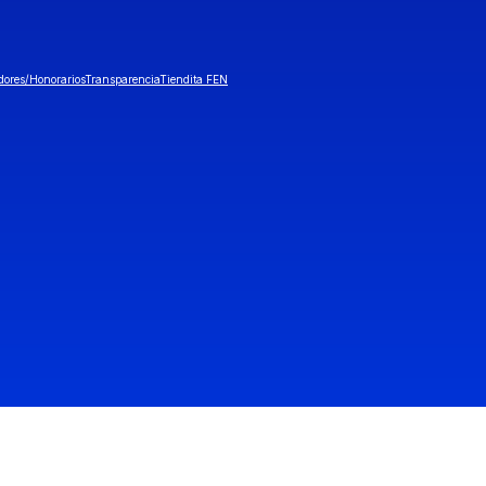
dores/Honorarios
Transparencia
Tiendita FEN