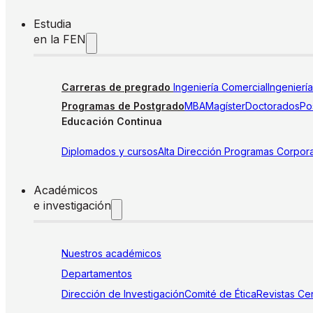
Estudia
en la FEN
Carreras de pregrado
Ingeniería Comercial
Ingenierí
Programas de Postgrado
MBA
Magíster
Doctorados
Pos
Educación Continua
Diplomados y cursos
Alta Dirección
Programas Corpora
Académicos
e investigación
Nuestros académicos
Departamentos
Dirección de Investigación
Comité de Ética
Revistas
Cen