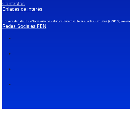
Contactos
Enlaces de interés
Universidad de Chile
Secretaría de Estudios
Género y Diversidades Sexuales (OGDIS)
Provee
Redes Sociales FEN
Facultad de Economía y Negocios (FEN), Universidad de Chile.
Si quieres saber más información sobre carreras
entra a Admisión FEN