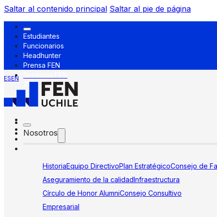
Saltar al contenido principal
Saltar al pie de página
Estudiantes
Funcionarios
Headhunter
Prensa FEN
Servicios FEN
ES
EN
Nosotros
Historia
Equipo Directivo
Plan Estratégico
Consejo de Fa
Aseguramiento de la calidad
Infraestructura
Círculo de Honor Alumni
Consejo Consultivo
Empresarial