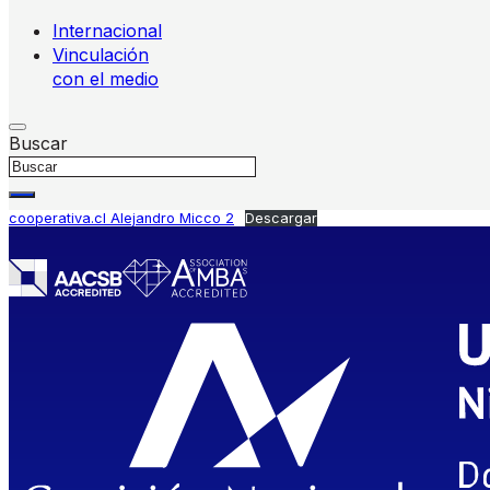
Internacional
Vinculación
con el medio
Buscar
cooperativa.cl Alejandro Micco 2
Descargar